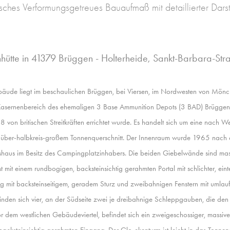
ches Verformungsgetreues Bauaufmaß mit detaillierter Dars
hütte in 41379 Brüggen - Holterheide, Sankt-Barbara-St
äude liegt im beschaulichen Brüggen, bei Viersen, im Nordwesten von Mön
 Kasernenbereich des ehemaligen 3 Base Ammunition Depots (3 BAD) Brüggen -
8 von britischen Streitkräften errichtet wurde. Es handelt sich um eine nach Wes
t über-halbkreis-großem Tonnenquerschnitt. Der Innenraum wurde 1965 nach 
eshaus im Besitz des Campingplatzinhabers. Die beiden Giebelwände sind mass
ist mit einem rundbogigen, backsteinsichtig gerahmten Portal mit schlichter, eint
ung mit backsteinseitigem, geradem Sturz und zweibahnigen Fenstern mit umlau
finden sich vier, an der Südseite zwei je dreibahnige Schleppgauben, die den 
or dem westlichen Gebäudeviertel, befindet sich ein zweigeschossiger, massiver
acksteinsichtig gerahmten Eingang. Der Glo-ckenturm ist leicht in das Tonne