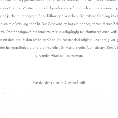
In der Ost und Westwand des Erdgeschosses befindet sich ein backsteinsichti
g mit je drei rundbogigen Schallöffnungen versehen. Die mittlere Öffnung ist 
ne sakrale Wirkung verleiht. Der Glockenturm hat ein flaches, verschiefertes 
ms. Der tonnengewölbte Innenraum ist durchgängig mit Hartfaserplatten verkle
zu dem drei Stufen erhöhten Chor. Die Fenster sind original und farbig ver-g
 der heiligen Barbara und die Inschrift: „G. Maile Studio, Canterburry, Kent“. 
originaler Altartisch vorhanden.
Ansichten und Querschnitt