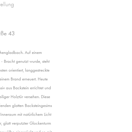
tellung
raße 43
chengladbach. Auf einem
 Bracht genutzt wurde, steht
ten orientiert, langgestreckte
einem Brand erneuert. Heute
iv aus Backstein errichtet und
eiliger Holztür versehen. Diese
fenden glatten Backsteingesims
Inneraum mit natürlichem Licht
, glatt verputzter Glockenturm
ngewölbe eingerückt und so mit