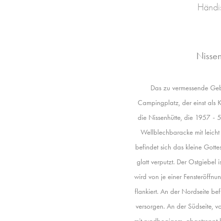
Händis
Nissen
Das zu vermessende Geb
Campingplatz, der einst als
die Nissenhütte, die 1957 - 5
Wellblechbaracke mit leich
befindet sich das kleine Gott
glatt verputzt. Der Ostgiebel 
wird von je einer Fensteröffn
flankiert. An der Nordseite be
versorgen. An der Südseite, v
mit rundbogigem, abgetreppt b